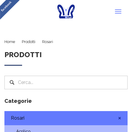
Toggl
naviga
Devozionali
Home
Prodotti
Rosari
PRODOTTI
Categorie
Rosari
Acrilico